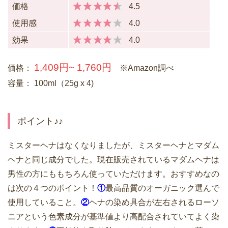
価格
4.5
使用感
4.0
効果
4.0
1,409円~ 1,760円
価格：
※Amazon調べ
容量：
100ml（25g x 4)
ポイント♪♪
ミスターヘナはなくなりましたが、ミスターヘナとマダム
ヘナと同じ成分でした。現在販売されているマダムヘナは
男性の方にももちろん使っていただけます。おすすめなの
は次の４つのポイント！
①
最高品質のオーガニック選んで
使用していること。
②
ヘナの染め具合が左右されるローソ
ニアという色素成分が基準値より高配合されていてよく染